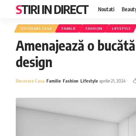
STIRI IN DIRECT
Noutati
Beaut
DECORARE CASA
FAMILIE
FASHION
LIFESTYLE
Amenajează o bucătări
design
Decorare Casa
Familie
Fashion
Lifestyle
aprilie 21, 2024