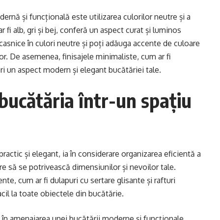
rnă și funcțională este utilizarea culorilor neutre și a
r fi alb, gri și bej, conferă un aspect curat și luminos
ocasnice în culori neutre și poți adăuga accente de culoare
lor. De asemenea, finisajele minimaliste, cum ar fi
eri un aspect modern și elegant bucătăriei tale.
bucătăria într-un spațiu
ractic și elegant, ia în considerare organizarea eficientă a
re să se potrivească dimensiunilor și nevoilor tale.
te, cum ar fi dulapuri cu sertare glisante și rafturi
acil la toate obiectele din bucătărie.
în amenajarea unei bucătării moderne și funcționale.