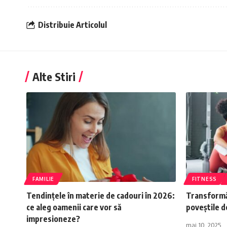
Distribuie Articolul
Alte Stiri
FAMILIE
FITNESS
Tendințele în materie de cadouri în 2026:
Transformăr
ce aleg oamenii care vor să
poveștile d
impresioneze?
mai 10, 2025