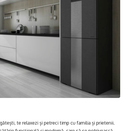
ătești, te relaxezi și petreci timp cu familia și prietenii.
ătărie funcțională și modernă, care să se potrivească