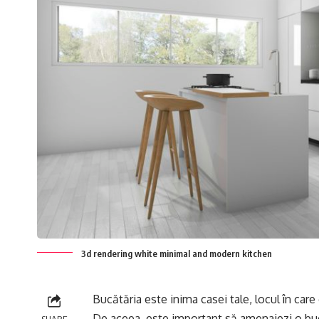
3d rendering white minimal and modern kitchen
Bucătăria este inima casei tale, locul în care g
De aceea, este important să amenajezi o buc
SHARE