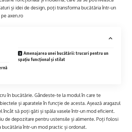
faturi și idei de design, poți transforma bucătăria într-un
e pe
axen.ro
Amenajarea unei bucătării: trucuri pentru un
spațiu funcțional și stilat
ernă
ucru în bucătărie. Gândeste-te la modul în care te
obiectele și aparatele în funcție de acesta. Așează aragazul
el încât să poți găti și spăla vasele într-un mod eficient.
u de depozitare pentru ustensile și alimente. Poți folosi
za bucătăria într-un mod practic și ordonat.