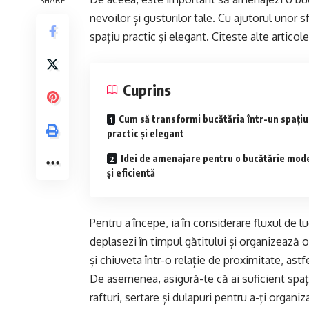
nevoilor și gusturilor tale. Cu ajutorul unor s
spațiu practic și elegant. Citeste alte articol
Cuprins
Cum să transformi bucătăria într-un spațiu
practic și elegant
Idei de amenajare pentru o bucătărie mod
și eficientă
Pentru a începe, ia în considerare fluxul de l
deplasezi în timpul gătitului și organizează 
și chiuveta într-o relație de proximitate, astf
De asemenea, asigură-te că ai suficient spați
rafturi, sertare și dulapuri pentru a-ți organi