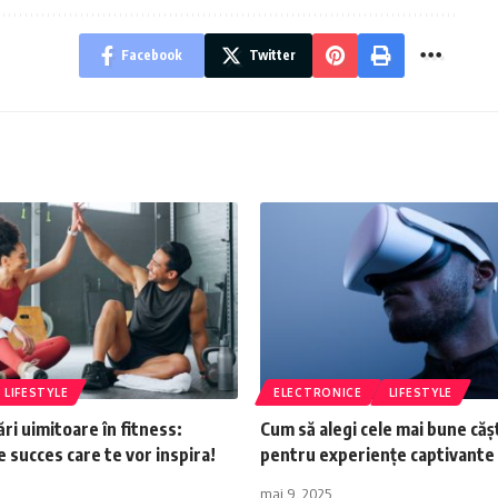
Facebook
Twitter
LIFESTYLE
ELECTRONICE
LIFESTYLE
i uimitoare în fitness:
Cum să alegi cele mai bune căș
e succes care te vor inspira!
pentru experiențe captivante
mai 9, 2025