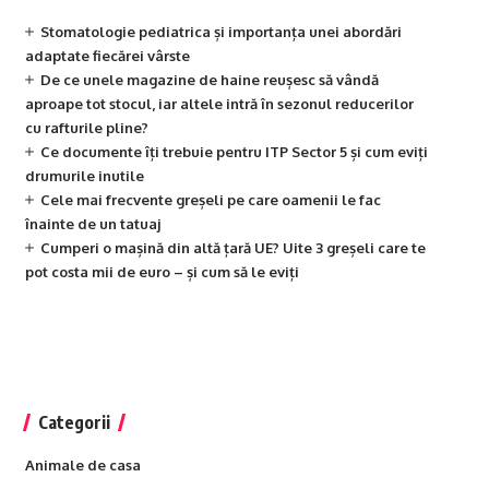
Stomatologie pediatrica și importanța unei abordări
adaptate fiecărei vârste
De ce unele magazine de haine reușesc să vândă
aproape tot stocul, iar altele intră în sezonul reducerilor
cu rafturile pline?
Ce documente îți trebuie pentru ITP Sector 5 și cum eviți
drumurile inutile
Cele mai frecvente greșeli pe care oamenii le fac
înainte de un tatuaj
Cumperi o mașină din altă țară UE? Uite 3 greșeli care te
pot costa mii de euro – și cum să le eviți
Categorii
Animale de casa