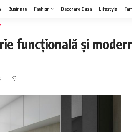
y
Business
Fashion
Decorare Casa
Lifestyle
Fam
e funcțională și modernă: