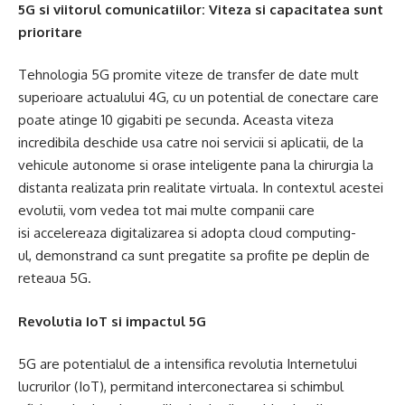
5G si viitorul comunicatiilor:
V
iteza si capacitatea
sunt
prioritare
Tehnologia 5G promite viteze de transfer de date mult
superioare actualului 4G, cu un potential de conectare care
poate atinge 10 gigabiti pe secunda. Aceasta viteza
incredibila deschide usa catre noi servicii si aplicatii, de la
vehicule autonome si orase inteligente pana la chirurgia la
distanta realizata prin realitate virtuala. In contextul acestei
evolutii, vom vedea tot mai multe companii care
isi accelereaza digitalizarea si adopta cloud computing-
ul, demonstrand ca sunt pregatite sa profite pe deplin de
reteaua 5G.
Revolutia IoT si impactul 5G
5G are potentialul de a intensifica revolutia Internetului
lucrurilor (IoT), permitand interconectarea si schimbul