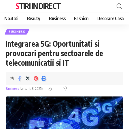
STIRI IN DIRECT
Noutati
Beauty
Business
Fashion
Decorare Casa
BUSINESS
Integrarea 5G: Oportunitati si
provocari pentru sectoarele de
telecomunicatii si IT
Business
ianuarie 8, 2025