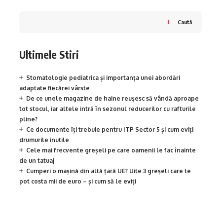
Caută
Ultimele Stiri
Stomatologie pediatrica și importanța unei abordări
adaptate fiecărei vârste
De ce unele magazine de haine reușesc să vândă aproape
tot stocul, iar altele intră în sezonul reducerilor cu rafturile
pline?
Ce documente îți trebuie pentru ITP Sector 5 și cum eviți
drumurile inutile
Cele mai frecvente greșeli pe care oamenii le fac înainte
de un tatuaj
Cumperi o mașină din altă țară UE? Uite 3 greșeli care te
pot costa mii de euro – și cum să le eviți