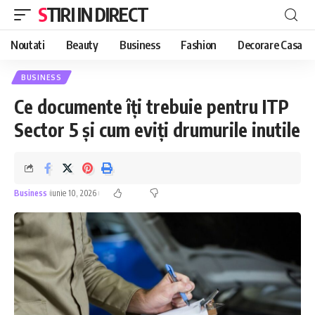
STIRI IN DIRECT
Noutati
Beauty
Business
Fashion
Decorare Casa
BUSINESS
Ce documente îți trebuie pentru ITP
Sector 5 și cum eviți drumurile inutile
Business
iunie 10, 2026