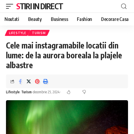
STIRI IN DIRECT
Noutati
Beauty
Business
Fashion
Decorare Casa
LIFESTYLE
TURISM
Cele mai instagramabile locatii din
lume: de la aurora boreala la plajele
albastre
Lifestyle
Turism
decembrie 25, 2024