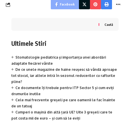
Facebook
Caută
Ultimele Stiri
Stomatologie pediatrica și importanța unei abordări
adaptate fiecărei vârste
De ce unele magazine de haine reușesc să vândă aproape
tot stocul, iar altele intră în sezonul reducerilor cu rafturile
pline?
Ce documente îți trebuie pentru ITP Sector 5 și cum eviți
drumurile inutile
Cele mai frecvente greșeli pe care oamenii le fac înainte
de un tatuaj
Cumperi o mașină din altă țară UE? Uite 3 greșeli care te
pot costa mii de euro – și cum să le eviți