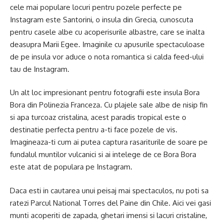
cele mai populare locuri pentru pozele perfecte pe
Instagram este Santorini, o insula din Grecia, cunoscuta
pentru casele albe cu acoperisurile albastre, care se inalta
deasupra Marii Egee. Imaginile cu apusurile spectaculoase
de pe insula vor aduce o nota romantica si calda feed-ului
tau de Instagram.
Un alt loc impresionant pentru fotografii este insula Bora
Bora din Polinezia Franceza. Cu plajele sale albe de nisip fin
si apa turcoaz cristalina, acest paradis tropical este o
destinatie perfecta pentru a-ti face pozele de vis.
Imagineaza-ti cum ai putea captura rasariturile de soare pe
fundalul muntilor vulcanici si ai intelege de ce Bora Bora
este atat de populara pe Instagram.
Daca esti in cautarea unui peisaj mai spectaculos, nu poti sa
ratezi Parcul National Torres del Paine din Chile. Aici vei gasi
munti acoperiti de zapada, ghetari imensi si lacuri cristaline,