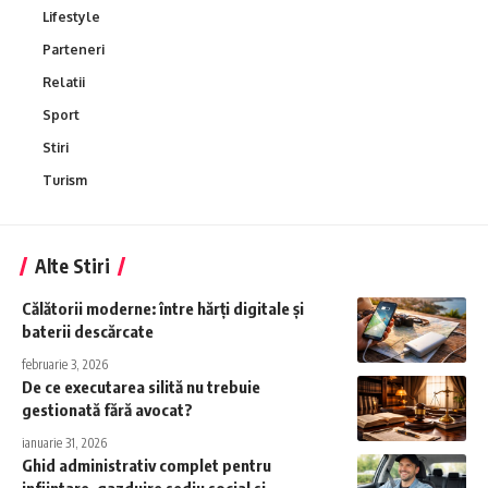
Lifestyle
Parteneri
Relatii
Sport
Stiri
Turism
Alte Stiri
Călătorii moderne: între hărți digitale și
baterii descărcate
februarie 3, 2026
De ce executarea silită nu trebuie
gestionată fără avocat?
ianuarie 31, 2026
Ghid administrativ complet pentru
infiintare, gazduire sediu social si