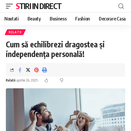
STIRI IN DIRECT
Noutati
Beauty
Business
Fashion
Decorare Casa
RELATII
Cum să echilibrezi dragostea și
independența personală!
Relatii
aprilie 26, 2025