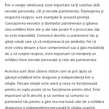
Într-o relație sănătoasă, este important să îți satisfaci atât
nevoile personale, cât și nevoile partenerului. Înțelegerea și
respectul reciproc sunt esențiale în această privință.
Cunoașterea nevoilor și dorințelor partenerului și găsirea
unui echilibru între ele și ale tale poate fi o provocare, dar
nu este imposibilă. Comunică deschis cu partenerul tău și
găsiți soluții care să vă mulțumească pe amândoi. Fie că
este vorba despre a face compromisuri sau a găsi modalități
de a vă susține reciproc, este important să mențineți un
echilibru între nevoile personale și cele ale partenerului.
Acestea sunt doar câteva sfaturi care te pot ajuta să
găsești echilibrul între dragoste și independență într-o
relație. Fiecare relație este unică și ceea ce funcționează
pentru un cuplu poate să nu funcționeze pentru altul. Este
important să fii deschis și să continui să comunici cu
partenerul tău pentru a găsi cea mai bună cale de a echilibra
dragostea și independența personală în relația voastră.