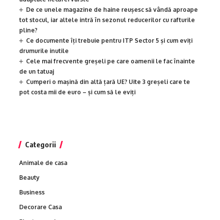
De ce unele magazine de haine reușesc să vândă aproape
tot stocul, iar altele intră în sezonul reducerilor cu rafturile
pline?
Ce documente îți trebuie pentru ITP Sector 5 și cum eviți
drumurile inutile
Cele mai frecvente greșeli pe care oamenii le fac înainte
de un tatuaj
Cumperi o mașină din altă țară UE? Uite 3 greșeli care te
pot costa mii de euro – și cum să le eviți
Categorii
Animale de casa
Beauty
Business
Decorare Casa