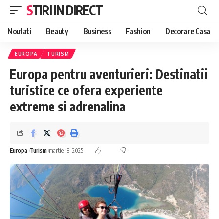
STIRI IN DIRECT
Noutati
Beauty
Business
Fashion
Decorare Casa
EUROPA
TURISM
Europa pentru aventurieri: Destinatii
turistice ce ofera experiente
extreme si adrenalina
Europa
Turism
martie 18, 2025