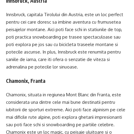
Innsbruck, Austria
Innsbruck, capitala Tirolului din Austria, este un loc perfect
pentru cei care doresc sa imbine aventura cu frumusetea
peisajelor montane. Aici poti face schi in statiunile de top,
poti practica snowboarding pe trasee spectaculoase sau
poti explora pe jos sau cu bicicleta traseele montane si
potecile ascunse. In plus, Innsbruck este renumita pentru
saniile de iarna, care iti ofera o senzatie de viteza si
adrenalina pe potecile lor sinuoase.
Chamonix, Franta
Chamonix, situata in regiunea Mont Blanc din Franta, este
considerata una dintre cele mai bune destinatii pentru
iubitorii de sporturi extreme. Aici poti face alpinism pe cele
mai dificile rute alpine, poti explora ghetarii impresionanti
sau poti face schi si snowboarding pe partiile celebre.
Chamonix este un loc magic, cu peisaje uluitoare si o