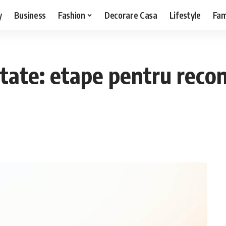
y
Business
Fashion
Decorare Casa
Lifestyle
Fam
itate: etape pentru recon