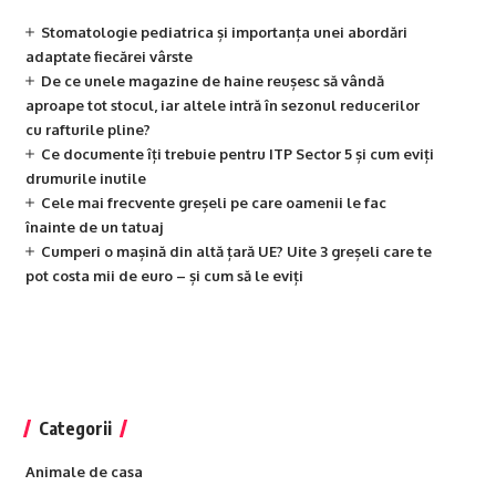
Stomatologie pediatrica și importanța unei abordări
adaptate fiecărei vârste
De ce unele magazine de haine reușesc să vândă
aproape tot stocul, iar altele intră în sezonul reducerilor
cu rafturile pline?
Ce documente îți trebuie pentru ITP Sector 5 și cum eviți
drumurile inutile
Cele mai frecvente greșeli pe care oamenii le fac
înainte de un tatuaj
Cumperi o mașină din altă țară UE? Uite 3 greșeli care te
pot costa mii de euro – și cum să le eviți
Categorii
Animale de casa