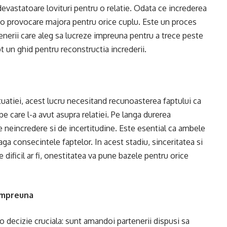
devastatoare lovituri pentru o relatie. Odata ce increderea
 o provocare majora pentru orice cuplu. Este un proces
tenerii care aleg sa lucreze impreuna pentru a trece peste
t un ghid pentru reconstructia increderii.
tuatiei, acest lucru necesitand recunoasterea faptului ca
pe care l-a avut asupra relatiei. Pe langa durerea
e neincredere si de incertitudine. Este esential ca ambele
aga consecintele faptelor. In acest stadiu, sinceritatea si
 dificil ar fi, onestitatea va pune bazele pentru orice
 impreuna
 decizie cruciala: sunt amandoi partenerii dispusi sa