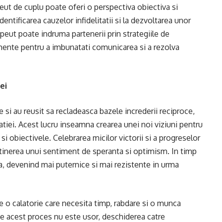
peut de cuplu poate oferi o perspectiva obiectiva si
identificarea cauzelor infidelitatii si la dezvoltarea unor
apeut poate indruma partenerii prin strategiile de
umente pentru a imbunatati comunicarea si a rezolva
ei
si au reusit sa recladeasca bazele increderii reciproce,
latiei. Acest lucru inseamna crearea unei noi viziuni pentru
 si obiectivele. Celebrarea micilor victorii si a progreselor
tinerea unui sentiment de speranta si optimism. In timp
ma, devenind mai puternice si mai rezistente in urma
e o calatorie care necesita timp, rabdare si o munca
 ce acest proces nu este usor, deschiderea catre