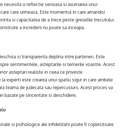
re necesita o reflectie serioasa si
asumarea unui
ecare care urmeaza. Este momentul in care amandoi
dorinta si capacitatea de a trece peste greselile trecutului.
nstruire a increderii nu poate sa inceapa.
eschisa si transparenta deplina intre parteneri. Este
despre sentimentele, asteptarile si temerile voastre. Acest
 unor asteptari realiste in ceea ce priveste
la experti este crearea unui spatiu sigur in care ambele
fara teama de judecata sau repercusiuni. Acest proces va
iei bazate pe sinceritate si deschidere.
plu
ale si psihologice ale infidelitatii poate fi coplesitoare